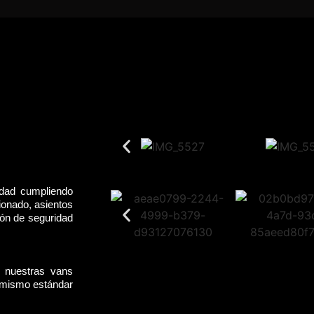
idad cumpliendo
ionado, asientos
rón de seguridad
, nuestras vans
l mismo estándar