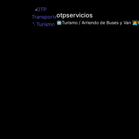
otpservicios
🚍Turismo / Arriendo de Buses y Van
👩‍