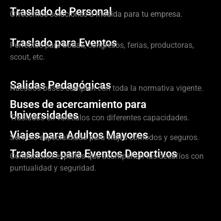
Traslado de Personal
Ofrecemos soluciones a medida para tu empresa.
Traslado para Eventos
Perfectos para bodas, congresos, ferias, productoras,
scout, etc.
Salidas Pedagógicas
Nuestros buses cumplen con toda la normativa vigente.
Buses de acercamiento para
Universidades
Traslados en vehículos con diferentes capacidades.
Viajes para Adultos Mayores
Servicio especializado para viajes cómodos y seguros.
Traslados para Eventos Deportivos
Conductores expertos que acompañan tus desafíos con
puntualidad y seguridad.