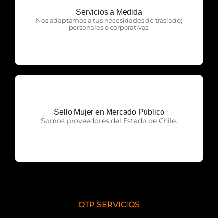
Servicios a Medida
OTP Servicios
Nos adaptamos a tus necesidades de traslado;
personales o corporativas.
Sello Mujer en Mercado Público
OTP Servicios
Somos proveedores del Estado de Chile.
OTP SERVICIOS