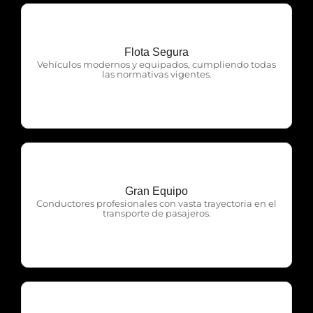
Flota Segura
OTP Servicios
Vehículos modernos y equipados, cumpliendo todas
las normativas vigentes.
Gran Equipo
OTP Servicios
Conductores profesionales con vasta trayectoria en el
transporte de pasajeros.