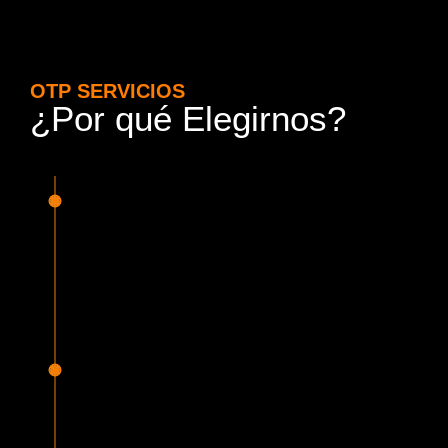
OTP SERVICIOS
¿Por qué Elegirnos?
15 Años de Experiencia y
Responsabilidad
Nuestra experiencia en el rubro nos avala. Contamos con
conductores altamente capacitados, respondemos de
manera rápida y eficiente, garantizando una experiencia de
viaje superior.
Proveedor Habilitado para Trabajar en
Mercado Público
Cumplimos con todas las normativas y una serie de
requisitos, según lo estipulado en la Ley 19.886, que nos
permiten ser proveedores del Estado de Chile, contando