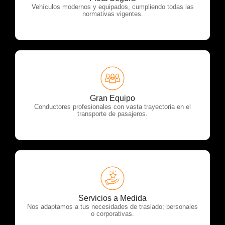
Vehículos modernos y equipados, cumpliendo todas las
normativas vigentes.
OTP Servicios
Gran Equipo
Conductores profesionales con vasta trayectoria en el
transporte de pasajeros.
OTP Servicios
Servicios a Medida
Nos adaptamos a tus necesidades de traslado; personales
o corporativas.