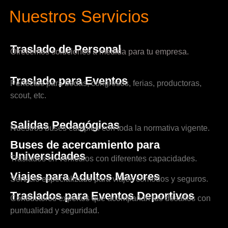
Nuestros Servicios
Traslado de Personal
Ofrecemos soluciones a medida para tu empresa.
Traslado para Eventos
Perfectos para bodas, congresos, ferias, productoras,
scout, etc.
Salidas Pedagógicas
Nuestros buses cumplen con toda la normativa vigente.
Buses de acercamiento para
Universidades
Traslados en vehículos con diferentes capacidades.
Viajes para Adultos Mayores
Servicio especializado para viajes cómodos y seguros.
Traslados para Eventos Deportivos
Conductores expertos que acompañan tus desafíos con
puntualidad y seguridad.