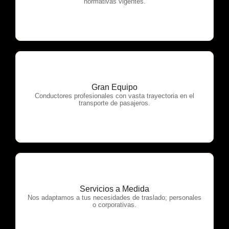
normativas vigentes.
Gran Equipo
OTP Servicios
Conductores profesionales con vasta trayectoria en el
transporte de pasajeros.
Servicios a Medida
OTP Servicios
Nos adaptamos a tus necesidades de traslado; personales
o corporativas.