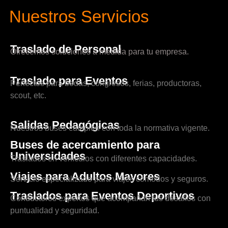
Nuestros Servicios
Traslado de Personal
Ofrecemos soluciones a medida para tu empresa.
Traslado para Eventos
Perfectos para bodas, congresos, ferias, productoras,
scout, etc.
Salidas Pedagógicas
Nuestros buses cumplen con toda la normativa vigente.
Buses de acercamiento para
Universidades
Traslados en vehículos con diferentes capacidades.
Viajes para Adultos Mayores
Servicio especializado para viajes cómodos y seguros.
Traslados para Eventos Deportivos
Conductores expertos que acompañan tus desafíos con
puntualidad y seguridad.