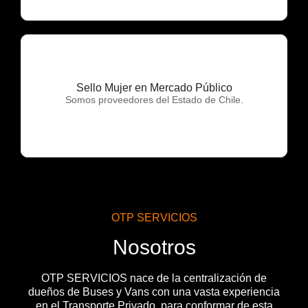
Sello Mujer en Mercado Público
OTP Servicios
Somos proveedores del Estado de Chile.
OTP SERVICIOS
Nosotros
OTP SERVICIOS nace de la centralización de
dueños de Buses y Vans con una vasta experiencia
en el Transporte Privado, para conformar de esta