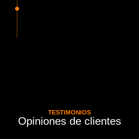
Seguridad Garantizada
Todos nuestros vehículos están equipados con la más
avanzada tecnología en seguridad, cumpliendo con la
normativa vigente del MTT. Además contamos con seguros
adicionales por cada pasajero.
TESTIMONIOS
Opiniones de clientes