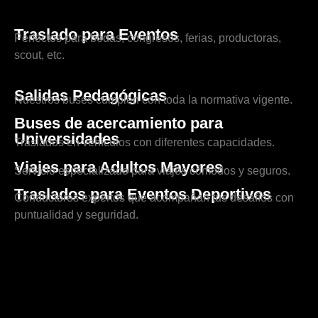
Traslado para Eventos
Perfectos para bodas, congresos, ferias, productoras,
scout, etc.
Salidas Pedagógicas
Nuestros buses cumplen con toda la normativa vigente.
Buses de acercamiento para
Universidades
Traslados en vehículos con diferentes capacidades.
Viajes para Adultos Mayores
Servicio especializado para viajes cómodos y seguros.
Traslados para Eventos Deportivos
Conductores expertos que acompañan tus desafíos con
puntualidad y seguridad.