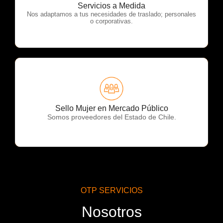
OTP Servicios
Servicios a Medida
Nos adaptamos a tus necesidades de traslado; personales
o corporativas.
OTP Servicios
Sello Mujer en Mercado Público
Somos proveedores del Estado de Chile.
OTP SERVICIOS
Nosotros