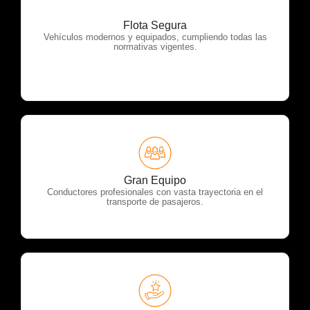
Flota Segura
OTP Servicios
Vehículos modernos y equipados, cumpliendo todas las
normativas vigentes.
OTP Servicios
Gran Equipo
Conductores profesionales con vasta trayectoria en el
transporte de pasajeros.