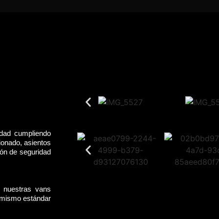
idad cumpliendo
ionado, asientos
rón de seguridad
, nuestras vans
l mismo estándar