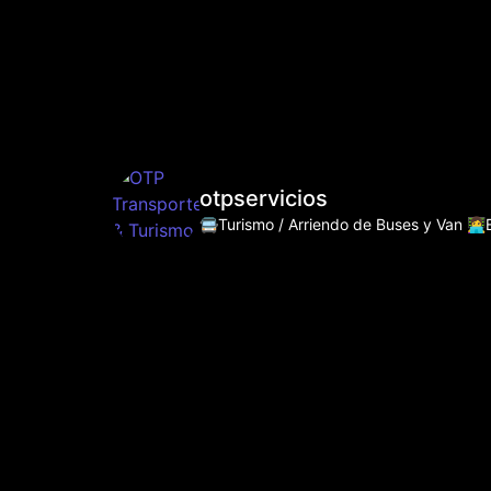
otpservicios
🚍Turismo / Arriendo de Buses y Van
👩‍