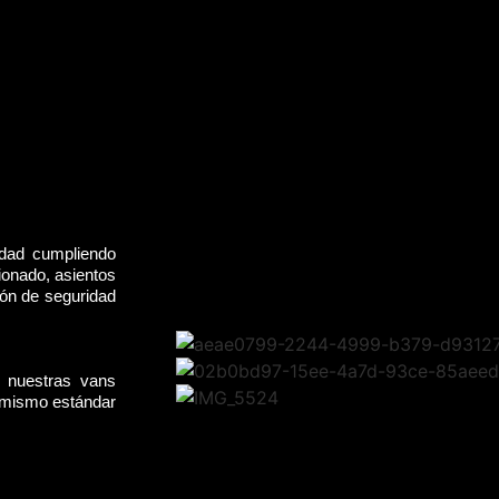
idad cumpliendo
ionado, asientos
rón de seguridad
, nuestras vans
l mismo estándar