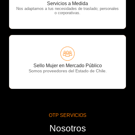
OTP Servicios
Servicios a Medida
Nos adaptamos a tus necesidades de traslado; personales
o corporativas.
OTP Servicios
Sello Mujer en Mercado Público
Somos proveedores del Estado de Chile.
OTP SERVICIOS
Nosotros