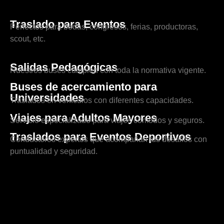
Traslado para Eventos
Perfectos para bodas, congresos, ferias, productoras,
scout, etc.
Salidas Pedagógicas
Nuestros buses cumplen con toda la normativa vigente.
Buses de acercamiento para
Universidades
Traslados en vehículos con diferentes capacidades.
Viajes para Adultos Mayores
Servicio especializado para viajes cómodos y seguros.
Traslados para Eventos Deportivos
Conductores expertos que acompañan tus desafíos con
puntualidad y seguridad.