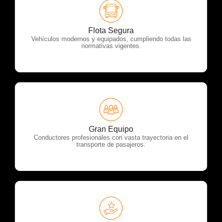
OTP Servicios
Flota Segura
Vehículos modernos y equipados, cumpliendo todas las
normativas vigentes.
OTP Servicios
Gran Equipo
Conductores profesionales con vasta trayectoria en el
transporte de pasajeros.