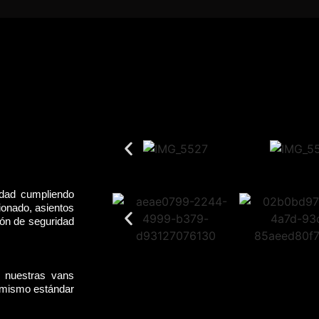
idad cumpliendo
ionado, asientos
rón de seguridad
, nuestras vans
l mismo estándar