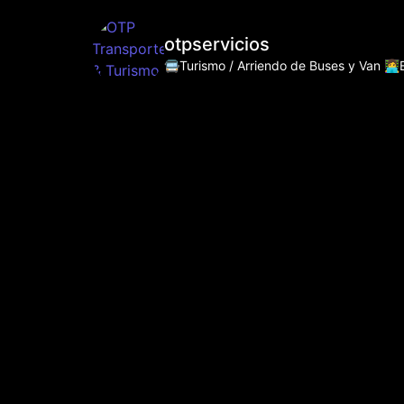
otpservicios
🚍Turismo / Arriendo de Buses y Van
👩‍