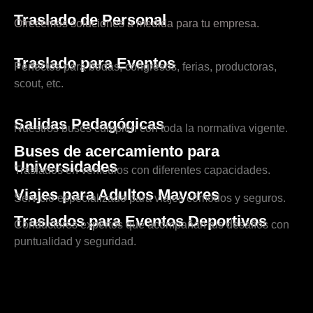
Traslado de Personal
Ofrecemos soluciones a medida para tu empresa.
Traslado para Eventos
Perfectos para bodas, congresos, ferias, productoras,
scout, etc.
Salidas Pedagógicas
Nuestros buses cumplen con toda la normativa vigente.
Buses de acercamiento para
Universidades
Traslados en vehículos con diferentes capacidades.
Viajes para Adultos Mayores
Servicio especializado para viajes cómodos y seguros.
Traslados para Eventos Deportivos
Conductores expertos que acompañan tus desafíos con
puntualidad y seguridad.