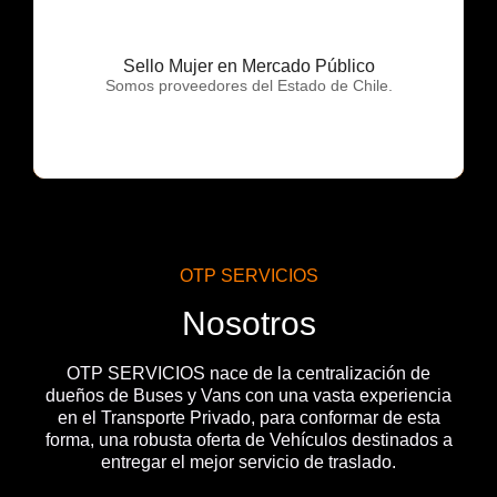
Sello Mujer en Mercado Público
OTP Servicios
Somos proveedores del Estado de Chile.
OTP SERVICIOS
Nosotros
OTP SERVICIOS nace de la centralización de
dueños de Buses y Vans con una vasta experiencia
en el Transporte Privado, para conformar de esta
forma, una robusta oferta de Vehículos destinados a
entregar el mejor servicio de traslado.