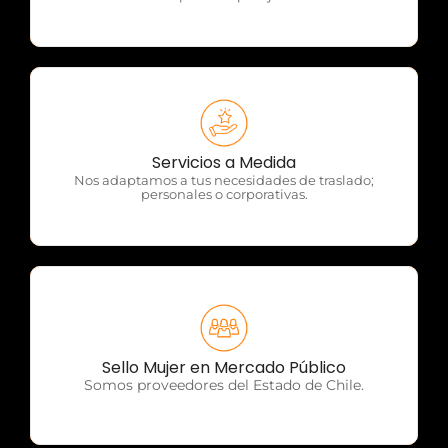
OTP Servicios
Servicios a Medida
Nos adaptamos a tus necesidades de traslado;
personales o corporativas.
OTP Servicios
Sello Mujer en Mercado Público
Somos proveedores del Estado de Chile.