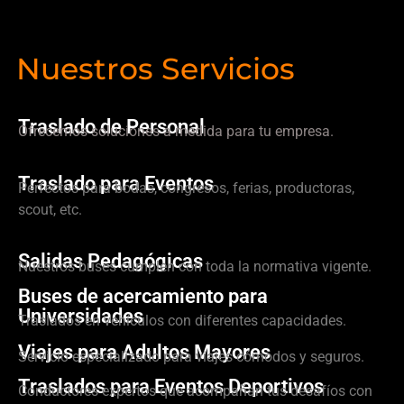
Nuestros Servicios
Traslado de Personal
Ofrecemos soluciones a medida para tu empresa.
Traslado para Eventos
Perfectos para bodas, congresos, ferias, productoras,
scout, etc.
Salidas Pedagógicas
Nuestros buses cumplen con toda la normativa vigente.
Buses de acercamiento para
Universidades
Traslados en vehículos con diferentes capacidades.
Viajes para Adultos Mayores
Servicio especializado para viajes cómodos y seguros.
Traslados para Eventos Deportivos
Conductores expertos que acompañan tus desafíos con