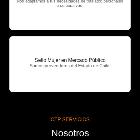
OTP Servicios
Nos adaptamos a tus necesidades de traslado; personales
o corporativas.
Sello Mujer en Mercado Público
OTP Servicios
Somos proveedores del Estado de Chile.
OTP SERVICIOS
Nosotros