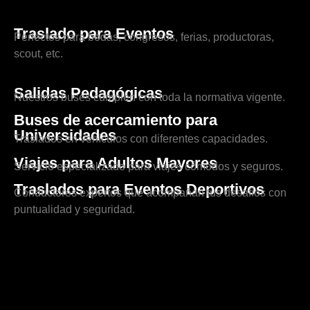
Traslado para Eventos
Perfectos para bodas, congresos, ferias, productoras,
scout, etc.
Salidas Pedagógicas
Nuestros buses cumplen con toda la normativa vigente.
Buses de acercamiento para
Universidades
Traslados en vehículos con diferentes capacidades.
Viajes para Adultos Mayores
Servicio especializado para viajes cómodos y seguros.
Traslados para Eventos Deportivos
Conductores expertos que acompañan tus desafíos con
puntualidad y seguridad.