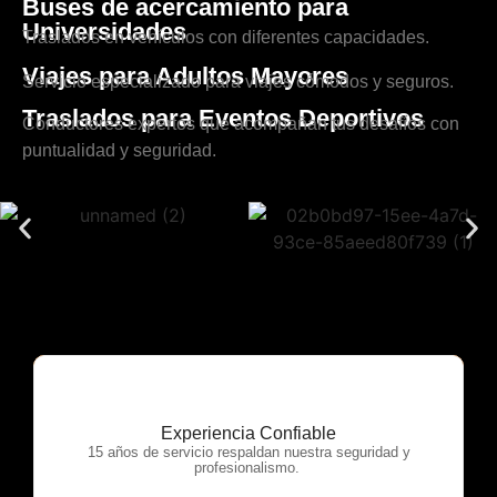
Buses de acercamiento para
Universidades
Traslados en vehículos con diferentes capacidades.
Viajes para Adultos Mayores
Servicio especializado para viajes cómodos y seguros.
Traslados para Eventos Deportivos
Conductores expertos que acompañan tus desafíos con
puntualidad y seguridad.
Experiencia Confiable
OTP Servicios
15 años de servicio respaldan nuestra seguridad y
profesionalismo.