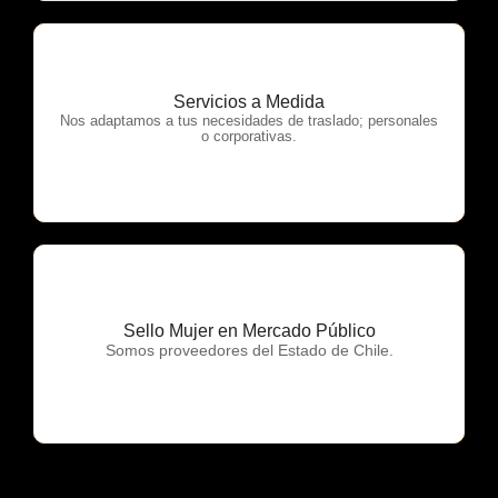
Servicios a Medida
OTP Servicios
Nos adaptamos a tus necesidades de traslado; personales
o corporativas.
Sello Mujer en Mercado Público
OTP Servicios
Somos proveedores del Estado de Chile.