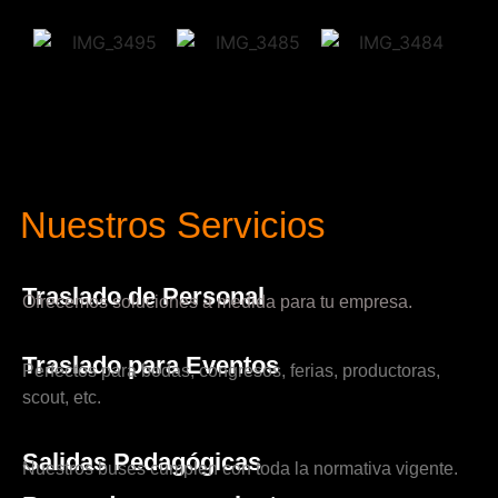
Nuestros Servicios
Traslado de Personal
Ofrecemos soluciones a medida para tu empresa.
Traslado para Eventos
Perfectos para bodas, congresos, ferias, productoras,
scout, etc.
Salidas Pedagógicas
Nuestros buses cumplen con toda la normativa vigente.