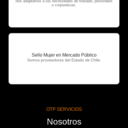
OTP Servicios
Nos adaptamos a tus necesidades de traslado; personales
o corporativas.
Sello Mujer en Mercado Público
OTP Servicios
Somos proveedores del Estado de Chile.
OTP SERVICIOS
Nosotros