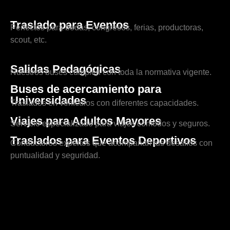
Traslado para Eventos
Perfectos para bodas, congresos, ferias, productoras,
scout, etc.
Salidas Pedagógicas
Nuestros buses cumplen con toda la normativa vigente.
Buses de acercamiento para
Universidades
Traslados en vehículos con diferentes capacidades.
Viajes para Adultos Mayores
Servicio especializado para viajes cómodos y seguros.
Traslados para Eventos Deportivos
Conductores expertos que acompañan tus desafíos con
puntualidad y seguridad.