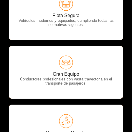
OTP Servicios
Flota Segura
Vehículos modernos y equipados, cumpliendo todas las
normativas vigentes.
OTP Servicios
Gran Equipo
Conductores profesionales con vasta trayectoria en el
transporte de pasajeros.
OTP Servicios