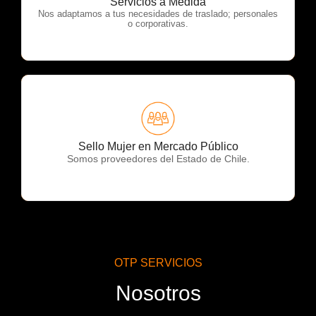
Servicios a Medida
Nos adaptamos a tus necesidades de traslado; personales
o corporativas.
OTP Servicios
Sello Mujer en Mercado Público
Somos proveedores del Estado de Chile.
OTP SERVICIOS
Nosotros