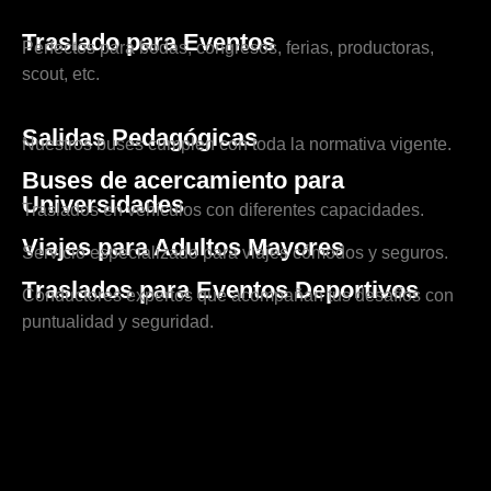
Traslado para Eventos
Perfectos para bodas, congresos, ferias, productoras,
scout, etc.
Salidas Pedagógicas
Nuestros buses cumplen con toda la normativa vigente.
Buses de acercamiento para
Universidades
Traslados en vehículos con diferentes capacidades.
Viajes para Adultos Mayores
Servicio especializado para viajes cómodos y seguros.
Traslados para Eventos Deportivos
Conductores expertos que acompañan tus desafíos con
puntualidad y seguridad.