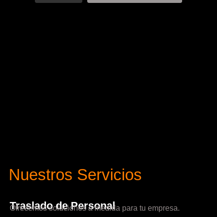
Nuestros Servicios
Traslado de Personal
Ofrecemos soluciones a medida para tu empresa.