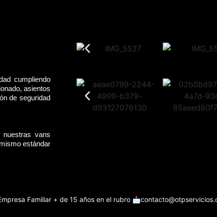
idad cumpliendo
ionado, asientos
rón de seguridad
, nuestras vans
l mismo estándar
Empresa Familiar + de 15 años en el rubro
📩contacto@otpservicios.c