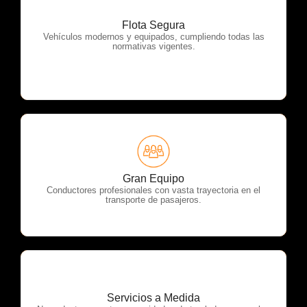
Flota Segura
OTP Servicios
Vehículos modernos y equipados, cumpliendo todas las
normativas vigentes.
OTP Servicios
Gran Equipo
Conductores profesionales con vasta trayectoria en el
transporte de pasajeros.
Servicios a Medida