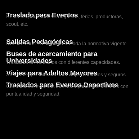
Traslado para Eventos
Perfectos para bodas, congresos, ferias, productoras,
scout, etc.
Salidas Pedagógicas
Nuestros buses cumplen con toda la normativa vigente.
Buses de acercamiento para
Universidades
Traslados en vehículos con diferentes capacidades.
Viajes para Adultos Mayores
Servicio especializado para viajes cómodos y seguros.
Traslados para Eventos Deportivos
Conductores expertos que acompañan tus desafíos con
puntualidad y seguridad.