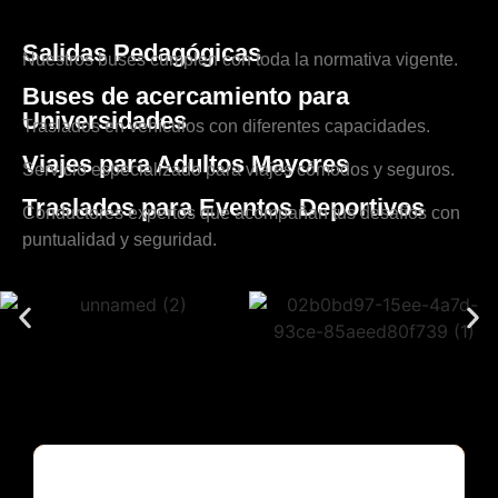
Salidas Pedagógicas
Nuestros buses cumplen con toda la normativa vigente.
Buses de acercamiento para
Universidades
Traslados en vehículos con diferentes capacidades.
Viajes para Adultos Mayores
Servicio especializado para viajes cómodos y seguros.
Traslados para Eventos Deportivos
Conductores expertos que acompañan tus desafíos con
puntualidad y seguridad.