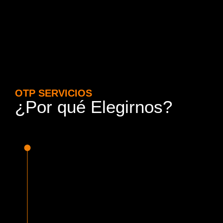
OTP SERVICIOS
¿Por qué Elegirnos?
15 Años de Experiencia y
Responsabilidad
Nuestra experiencia en el rubro nos avala. Contamos con
conductores altamente capacitados, respondemos de
manera rápida y eficiente, garantizando una experiencia de
viaje superior.
Proveedor Habilitado para Trabajar en