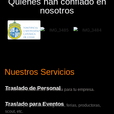
Quienes han confiado en
nosotros
Nuestros Servicios
Traslado de Personal
Ofrecemos soluciones a medida para tu empresa.
Traslado para Eventos
Perfectos para bodas, congresos, ferias, productoras,
scout, etc.