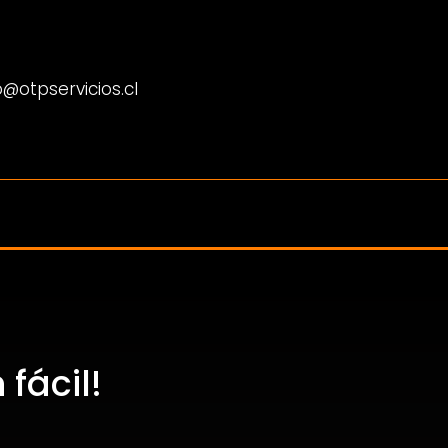
@otpservicios.cl
fácil!