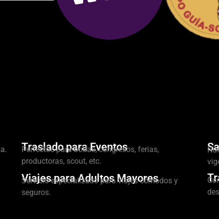
Traslado para Eventos
Sa
a.
Perfectos para bodas, congresos, ferias,
Nue
productoras, scout, etc.
vig
Tr
Viajes para Adultos Mayores
Con
Servicio especializado para viajes cómodos y
des
seguros.