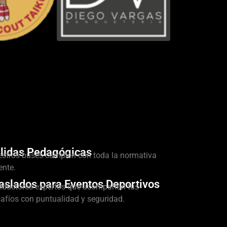
lidas Pedagógicas
stros buses cumplen con toda la normativa
ente.
aslados para Eventos Deportivos
ductores expertos que acompañan tus
afíos con puntualidad y seguridad.