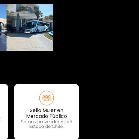
Sello Mujer en
OTP Servicios
Mercado Público
;
Somos proveedores del
Estado de Chile.