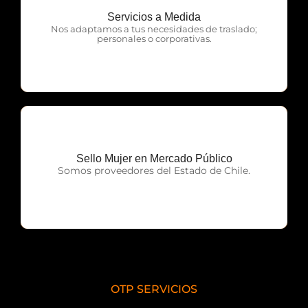
Servicios a Medida
OTP Servicios
Nos adaptamos a tus necesidades de traslado;
personales o corporativas.
Sello Mujer en Mercado Público
OTP Servicios
Somos proveedores del Estado de Chile.
OTP SERVICIOS