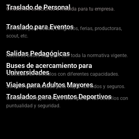
Traslado de Personal
Ofrecemos soluciones a medida para tu empresa.
Traslado para Eventos
Perfectos para bodas, congresos, ferias, productoras,
scout, etc.
Salidas Pedagógicas
Nuestros buses cumplen con toda la normativa vigente.
Buses de acercamiento para
Universidades
Traslados en vehículos con diferentes capacidades.
Viajes para Adultos Mayores
Servicio especializado para viajes cómodos y seguros.
Traslados para Eventos Deportivos
Conductores expertos que acompañan tus desafíos con
puntualidad y seguridad.