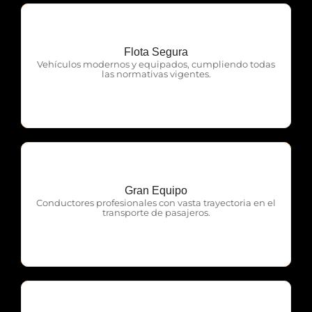
Flota Segura
OTP Servicios
Vehículos modernos y equipados, cumpliendo todas
las normativas vigentes.
Gran Equipo
OTP Servicios
Conductores profesionales con vasta trayectoria en el
transporte de pasajeros.