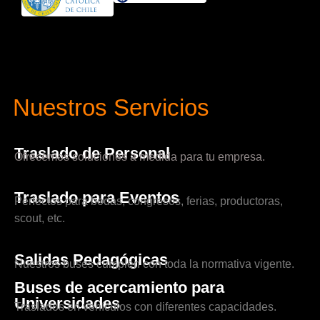
Nuestros Servicios
Traslado de Personal
Ofrecemos soluciones a medida para tu empresa.
Traslado para Eventos
Perfectos para bodas, congresos, ferias, productoras,
scout, etc.
Salidas Pedagógicas
Nuestros buses cumplen con toda la normativa vigente.
Buses de acercamiento para
Universidades
Traslados en vehículos con diferentes capacidades.