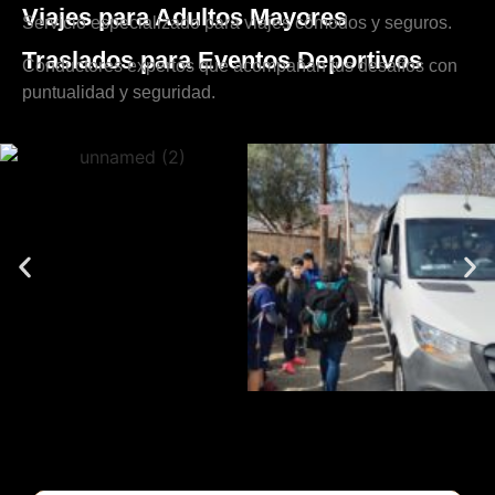
Viajes para Adultos Mayores
Servicio especializado para viajes cómodos y seguros.
Traslados para Eventos Deportivos
Conductores expertos que acompañan tus desafíos con
puntualidad y seguridad.