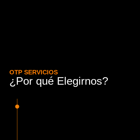
OTP SERVICIOS
¿Por qué Elegirnos?
15 Años de Experiencia y
Responsabilidad
Nuestra experiencia en el rubro nos avala. Contamos con
conductores altamente capacitados, respondemos de
manera rápida y eficiente, garantizando una experiencia de
viaje superior.