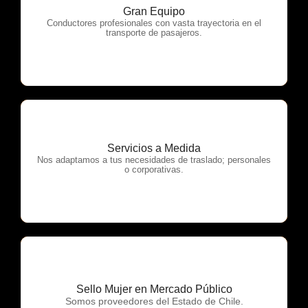
Gran Equipo
OTP Servicios
Conductores profesionales con vasta trayectoria en el
transporte de pasajeros.
Servicios a Medida
OTP Servicios
Nos adaptamos a tus necesidades de traslado; personales
o corporativas.
Sello Mujer en Mercado Público
OTP Servicios
Somos proveedores del Estado de Chile.