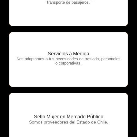
transporte de pasajeros.
Servicios a Medida
OTP Servicios
Nos adaptamos a tus necesidades de traslado; personales
o corporativas.
Sello Mujer en Mercado Público
OTP Servicios
Somos proveedores del Estado de Chile.