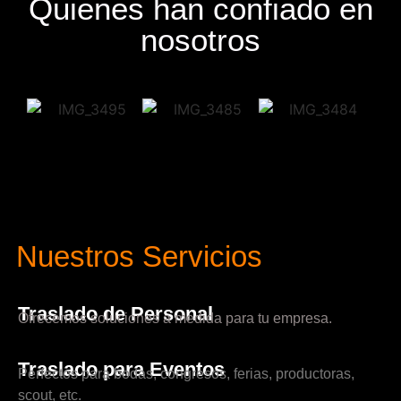
Quienes han confiado en
nosotros
Nuestros Servicios
Traslado de Personal
Ofrecemos soluciones a medida para tu empresa.
Traslado para Eventos
Perfectos para bodas, congresos, ferias, productoras,
scout, etc.