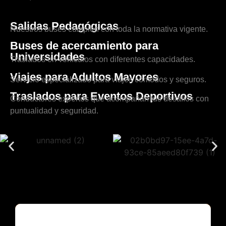
Salidas Pedagógicas
Nuestros buses cumplen con toda la normativa vigente.
Buses de acercamiento para
Universidades
Traslados en vehículos con diferentes capacidades.
Viajes para Adultos Mayores
Servicio especializado para viajes cómodos y seguros.
Traslados para Eventos Deportivos
Conductores expertos que acompañan tus desafíos con
puntualidad y seguridad.