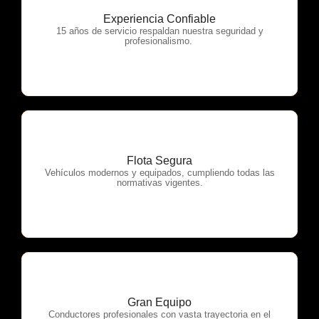
Experiencia Confiable
OTP Servicios
15 años de servicio respaldan nuestra seguridad y
profesionalismo.
Flota Segura
OTP Servicios
Vehículos modernos y equipados, cumpliendo todas las
normativas vigentes.
Gran Equipo
OTP Servicios
Conductores profesionales con vasta trayectoria en el