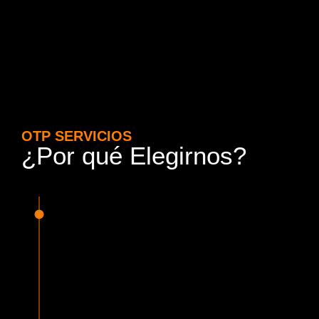
OTP SERVICIOS
¿Por qué Elegirnos?
15 Años de Experiencia y
Responsabilidad
Nuestra experiencia en el rubro nos avala. Contamos con
conductores altamente capacitados, respondemos de
manera rápida y eficiente, garantizando una experiencia de
viaje superior.
Proveedor Habilitado para Trabajar en