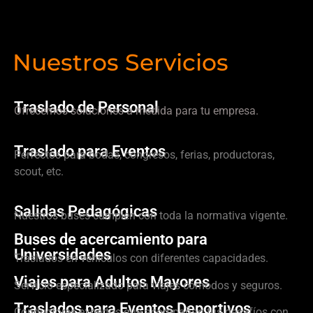
Nuestros Servicios
Traslado de Personal
Ofrecemos soluciones a medida para tu empresa.
Traslado para Eventos
Perfectos para bodas, congresos, ferias, productoras,
scout, etc.
Salidas Pedagógicas
Nuestros buses cumplen con toda la normativa vigente.
Buses de acercamiento para
Universidades
Traslados en vehículos con diferentes capacidades.
Viajes para Adultos Mayores
Servicio especializado para viajes cómodos y seguros.
Traslados para Eventos Deportivos
Conductores expertos que acompañan tus desafíos con