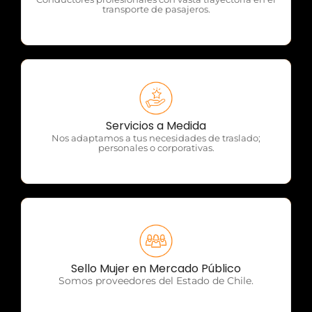
transporte de pasajeros.
OTP Servicios
Servicios a Medida
Nos adaptamos a tus necesidades de traslado;
personales o corporativas.
OTP Servicios
Sello Mujer en Mercado Público
Somos proveedores del Estado de Chile.