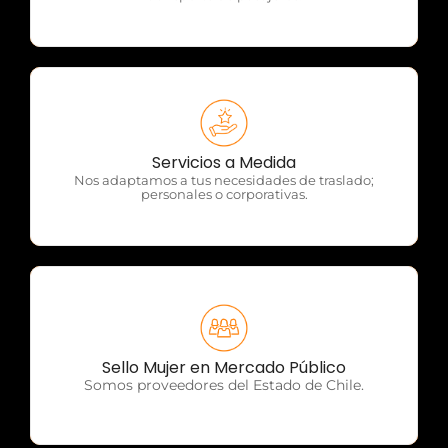
OTP Servicios
Servicios a Medida
Nos adaptamos a tus necesidades de traslado;
personales o corporativas.
OTP Servicios
Sello Mujer en Mercado Público
Somos proveedores del Estado de Chile.