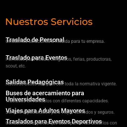
Nuestros Servicios
Traslado de Personal
Ofrecemos soluciones a medida para tu empresa.
Traslado para Eventos
Perfectos para bodas, congresos, ferias, productoras,
scout, etc.
Salidas Pedagógicas
Nuestros buses cumplen con toda la normativa vigente.
Buses de acercamiento para
Universidades
Traslados en vehículos con diferentes capacidades.
Viajes para Adultos Mayores
Servicio especializado para viajes cómodos y seguros.
Traslados para Eventos Deportivos
Conductores expertos que acompañan tus desafíos con