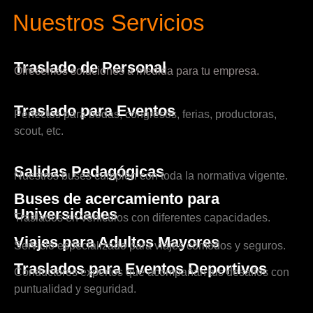
Nuestros Servicios
Traslado de Personal
Ofrecemos soluciones a medida para tu empresa.
Traslado para Eventos
Perfectos para bodas, congresos, ferias, productoras,
scout, etc.
Salidas Pedagógicas
Nuestros buses cumplen con toda la normativa vigente.
Buses de acercamiento para
Universidades
Traslados en vehículos con diferentes capacidades.
Viajes para Adultos Mayores
Servicio especializado para viajes cómodos y seguros.
Traslados para Eventos Deportivos
Conductores expertos que acompañan tus desafíos con
puntualidad y seguridad.