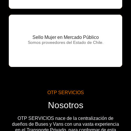
Sello Mujer en Mercado Público
OTP Servicios
Somos proveedores del Estado de Chile.
OTP SERVICIOS
Nosotros
OTP SERVICIOS nace de la centralización de
dueños de Buses y Vans con una vasta experiencia
en el Transporte Privado, para conformar de esta