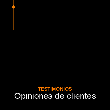
Seguridad Garantizada
Todos nuestros vehículos están equipados con la más
avanzada tecnología en seguridad, cumpliendo con la
normativa vigente del MTT. Además contamos con seguros
adicionales por cada pasajero.
TESTIMONIOS
Opiniones de clientes