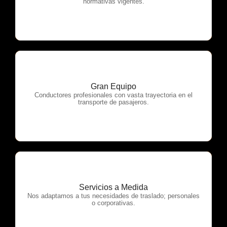
normativas vigentes.
Gran Equipo
OTP Servicios
Conductores profesionales con vasta trayectoria en el
transporte de pasajeros.
Servicios a Medida
OTP Servicios
Nos adaptamos a tus necesidades de traslado; personales
o corporativas.