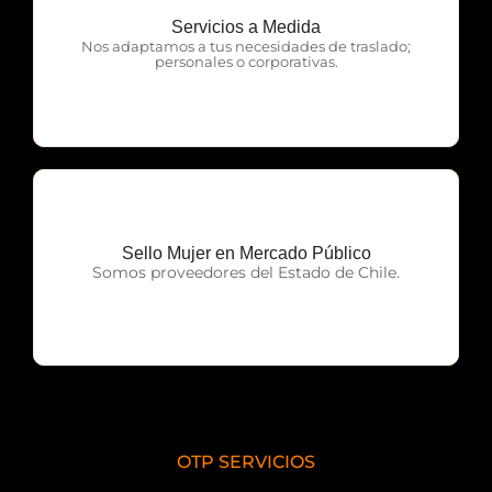
Servicios a Medida
OTP Servicios
Nos adaptamos a tus necesidades de traslado;
personales o corporativas.
Sello Mujer en Mercado Público
OTP Servicios
Somos proveedores del Estado de Chile.
OTP SERVICIOS