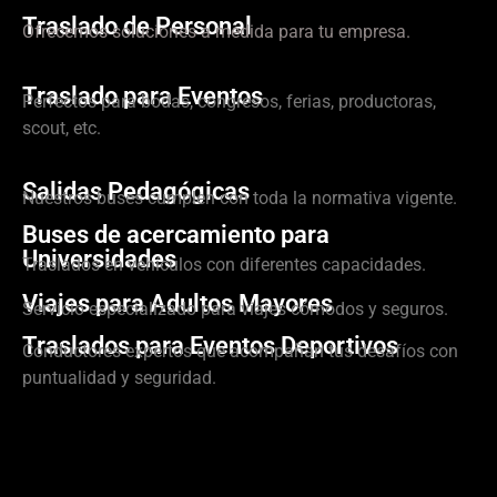
Traslado de Personal
Ofrecemos soluciones a medida para tu empresa.
Traslado para Eventos
Perfectos para bodas, congresos, ferias, productoras,
scout, etc.
Salidas Pedagógicas
Nuestros buses cumplen con toda la normativa vigente.
Buses de acercamiento para
Universidades
Traslados en vehículos con diferentes capacidades.
Viajes para Adultos Mayores
Servicio especializado para viajes cómodos y seguros.
Traslados para Eventos Deportivos
Conductores expertos que acompañan tus desafíos con
puntualidad y seguridad.