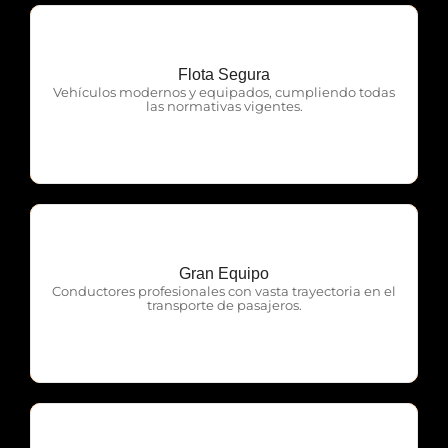
Flota Segura
OTP Servicios
Vehículos modernos y equipados, cumpliendo todas
las normativas vigentes.
Gran Equipo
OTP Servicios
Conductores profesionales con vasta trayectoria en el
transporte de pasajeros.