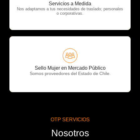
OTP Servicios
Servicios a Medida
Nos adaptamos a tus necesidades de traslado; personales
o corporativas.
OTP Servicios
Sello Mujer en Mercado Público
Somos proveedores del Estado de Chile.
OTP SERVICIOS
Nosotros