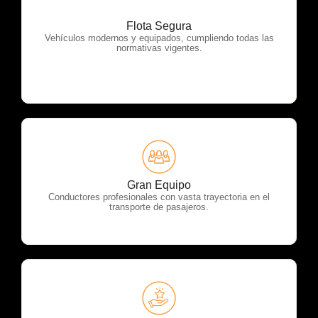
Flota Segura
OTP Servicios
Vehículos modernos y equipados, cumpliendo todas las
normativas vigentes.
OTP Servicios
Gran Equipo
Conductores profesionales con vasta trayectoria en el
transporte de pasajeros.