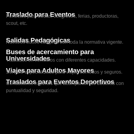
Traslado para Eventos
Perfectos para bodas, congresos, ferias, productoras,
scout, etc.
Salidas Pedagógicas
Nuestros buses cumplen con toda la normativa vigente.
Buses de acercamiento para
Universidades
Traslados en vehículos con diferentes capacidades.
Viajes para Adultos Mayores
Servicio especializado para viajes cómodos y seguros.
Traslados para Eventos Deportivos
Conductores expertos que acompañan tus desafíos con
puntualidad y seguridad.