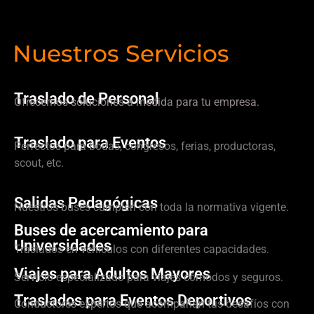
Nuestros Servicios
Traslado de Personal
Ofrecemos soluciones a medida para tu empresa.
Traslado para Eventos
Perfectos para bodas, congresos, ferias, productoras,
scout, etc.
Salidas Pedagógicas
Nuestros buses cumplen con toda la normativa vigente.
Buses de acercamiento para
Universidades
Traslados en vehículos con diferentes capacidades.
Viajes para Adultos Mayores
Servicio especializado para viajes cómodos y seguros.
Traslados para Eventos Deportivos
Conductores expertos que acompañan tus desafíos con