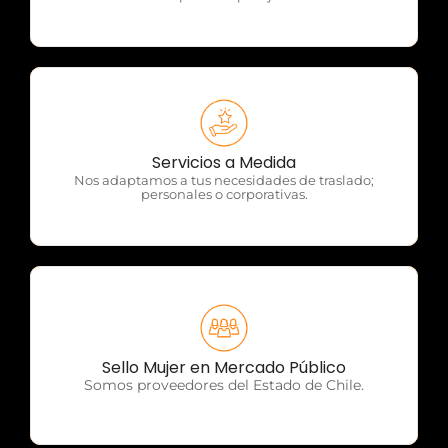
OTP Servicios
Servicios a Medida
Nos adaptamos a tus necesidades de traslado;
personales o corporativas.
OTP Servicios
Sello Mujer en Mercado Público
Somos proveedores del Estado de Chile.