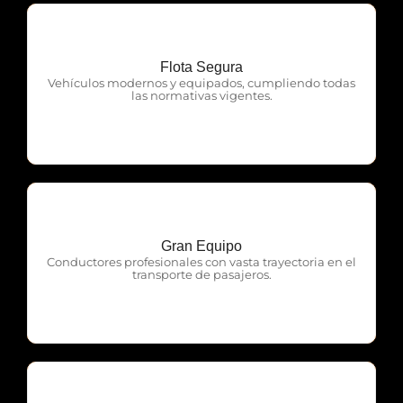
Flota Segura
OTP Servicios
Vehículos modernos y equipados, cumpliendo todas
las normativas vigentes.
Gran Equipo
OTP Servicios
Conductores profesionales con vasta trayectoria en el
transporte de pasajeros.