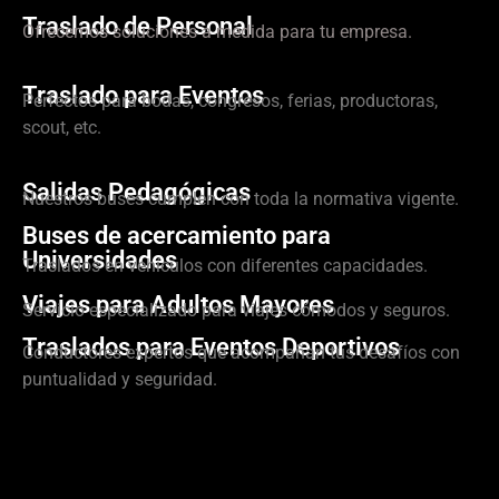
Traslado de Personal
Ofrecemos soluciones a medida para tu empresa.
Traslado para Eventos
Perfectos para bodas, congresos, ferias, productoras,
scout, etc.
Salidas Pedagógicas
Nuestros buses cumplen con toda la normativa vigente.
Buses de acercamiento para
Universidades
Traslados en vehículos con diferentes capacidades.
Viajes para Adultos Mayores
Servicio especializado para viajes cómodos y seguros.
Traslados para Eventos Deportivos
Conductores expertos que acompañan tus desafíos con
puntualidad y seguridad.