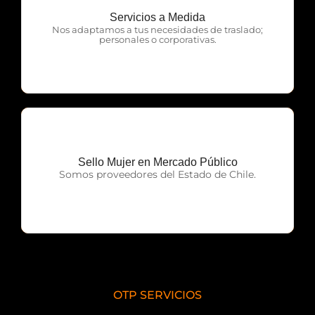
Servicios a Medida
OTP Servicios
Nos adaptamos a tus necesidades de traslado;
personales o corporativas.
Sello Mujer en Mercado Público
OTP Servicios
Somos proveedores del Estado de Chile.
OTP SERVICIOS