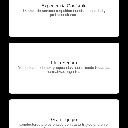
Experiencia Confiable
OTP Servicios
15 años de servicio respaldan nuestra seguridad y
profesionalismo.
Flota Segura
OTP Servicios
Vehículos modernos y equipados, cumpliendo todas las
normativas vigentes.
Gran Equipo
OTP Servicios
Conductores profesionales con vasta trayectoria en el