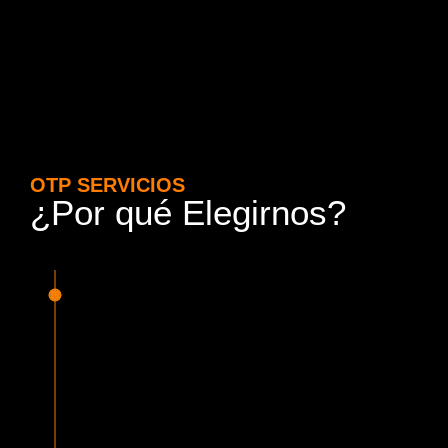
OTP SERVICIOS
¿Por qué Elegirnos?
15 Años de Experiencia y
Responsabilidad
Nuestra experiencia en el rubro nos avala. Contamos con
conductores altamente capacitados, respondemos de
manera rápida y eficiente, garantizando una experiencia de
viaje superior.
Proveedor Habilitado para Trabajar en