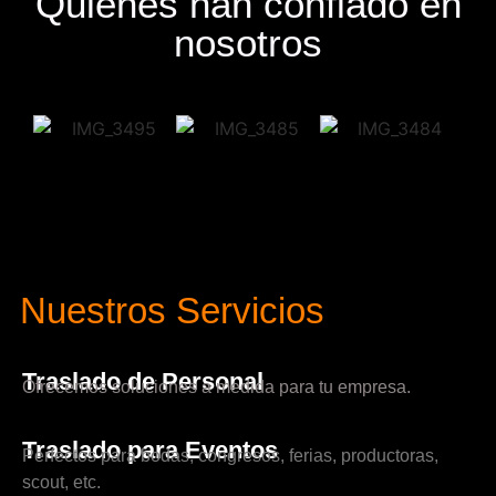
Quienes han confiado en
nosotros
Nuestros Servicios
Traslado de Personal
Ofrecemos soluciones a medida para tu empresa.
Traslado para Eventos
Perfectos para bodas, congresos, ferias, productoras,
scout, etc.