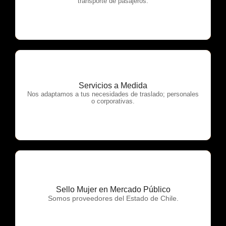
transporte de pasajeros.
Servicios a Medida
OTP Servicios
Nos adaptamos a tus necesidades de traslado; personales
o corporativas.
Sello Mujer en Mercado Público
OTP Servicios
Somos proveedores del Estado de Chile.