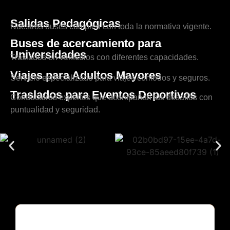
Salidas Pedagógicas
Nuestros buses cumplen con toda la normativa vigente.
Buses de acercamiento para
Universidades
Traslados en vehículos con diferentes capacidades.
Viajes para Adultos Mayores
Servicio especializado para viajes cómodos y seguros.
Traslados para Eventos Deportivos
Conductores expertos que acompañan tus desafíos con
puntualidad y seguridad.