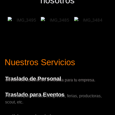
nosotros
Nuestros Servicios
Traslado de Personal
Ofrecemos soluciones a medida para tu empresa.
Traslado para Eventos
Perfectos para bodas, congresos, ferias, productoras,
scout, etc.