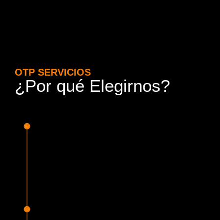
OTP SERVICIOS
¿Por qué Elegirnos?
15 Años de Experiencia y
Responsabilidad
Nuestra experiencia en el rubro nos avala. Contamos con
conductores altamente capacitados, respondemos de
manera rápida y eficiente, garantizando una experiencia de
viaje superior.
Proveedor Habilitado para Trabajar en
Mercado Público