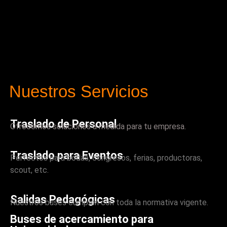
Nuestros Servicios
Traslado de Personal
Ofrecemos soluciones a medida para tu empresa.
Traslado para Eventos
Perfectos para bodas, congresos, ferias, productoras,
scout, etc.
Salidas Pedagógicas
Nuestros buses cumplen con toda la normativa vigente.
Buses de acercamiento para