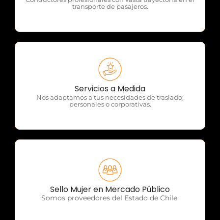
transporte de pasajeros.
OTP Servicios
Servicios a Medida
Nos adaptamos a tus necesidades de traslado;
personales o corporativas.
OTP Servicios
Sello Mujer en Mercado Público
Somos proveedores del Estado de Chile.