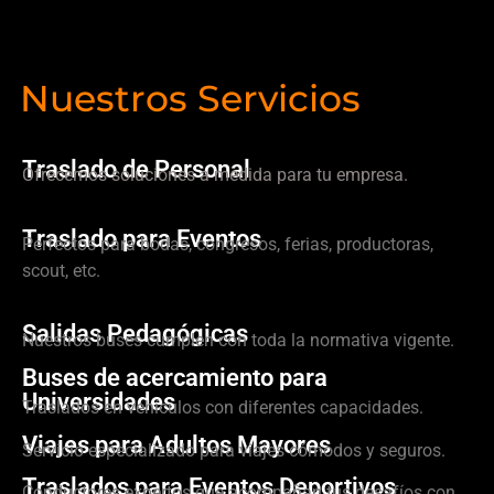
Nuestros Servicios
Traslado de Personal
Ofrecemos soluciones a medida para tu empresa.
Traslado para Eventos
Perfectos para bodas, congresos, ferias, productoras,
scout, etc.
Salidas Pedagógicas
Nuestros buses cumplen con toda la normativa vigente.
Buses de acercamiento para
Universidades
Traslados en vehículos con diferentes capacidades.
Viajes para Adultos Mayores
Servicio especializado para viajes cómodos y seguros.
Traslados para Eventos Deportivos
Conductores expertos que acompañan tus desafíos con