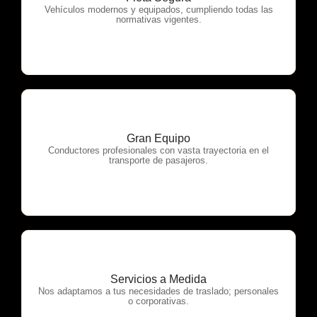
OTP Servicios
Vehículos modernos y equipados, cumpliendo todas las
normativas vigentes.
Gran Equipo
OTP Servicios
Conductores profesionales con vasta trayectoria en el
transporte de pasajeros.
Servicios a Medida
OTP Servicios
Nos adaptamos a tus necesidades de traslado; personales
o corporativas.