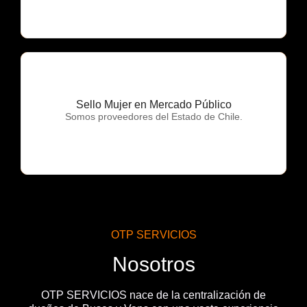
Sello Mujer en Mercado Público
OTP Servicios
Somos proveedores del Estado de Chile.
OTP SERVICIOS
Nosotros
OTP SERVICIOS nace de la centralización de