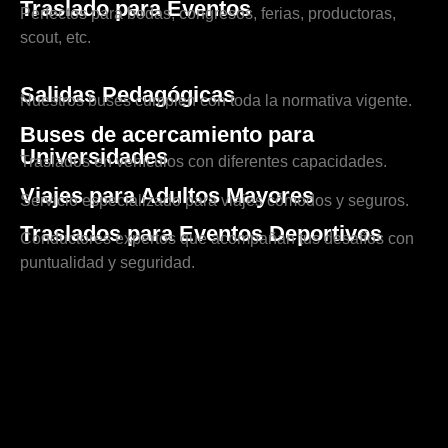
Traslado para Eventos
Perfectos para bodas, congresos, ferias, productoras,
scout, etc.
Salidas Pedagógicas
Nuestros buses cumplen con toda la normativa vigente.
Buses de acercamiento para
Universidades
Traslados en vehículos con diferentes capacidades.
Viajes para Adultos Mayores
Servicio especializado para viajes cómodos y seguros.
Traslados para Eventos Deportivos
Conductores expertos que acompañan tus desafíos con
puntualidad y seguridad.