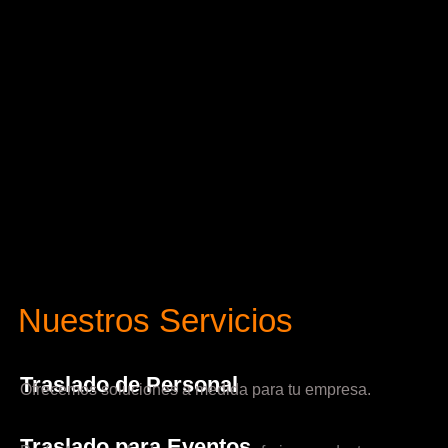
Nuestros Servicios
Traslado de Personal
Ofrecemos soluciones a medida para tu empresa.
Traslado para Eventos