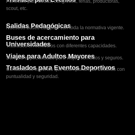
Perfectos para bodas, congresos, ferias, productoras,
scout, etc.
Salidas Pedagógicas
Nuestros buses cumplen con toda la normativa vigente.
Buses de acercamiento para
Universidades
Traslados en vehículos con diferentes capacidades.
Viajes para Adultos Mayores
Servicio especializado para viajes cómodos y seguros.
Traslados para Eventos Deportivos
Conductores expertos que acompañan tus desafíos con
puntualidad y seguridad.