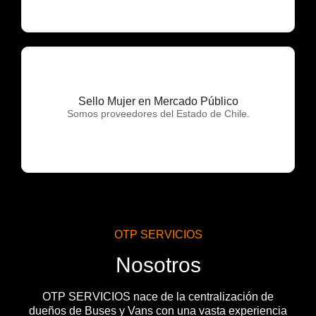
Sello Mujer en Mercado Público
OTP Servicios
Somos proveedores del Estado de Chile.
OTP SERVICIOS
Nosotros
OTP SERVICIOS nace de la centralización de
dueños de Buses y Vans con una vasta experiencia