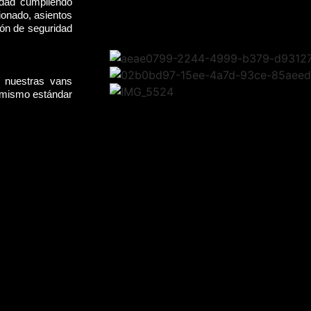
idad cumpliendo
ionado, asientos
rón de seguridad
, nuestras vans
l mismo estándar