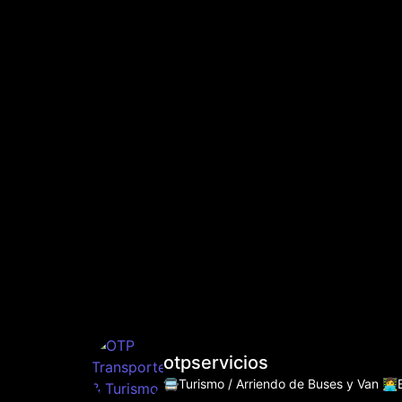
otpservicios
🚍Turismo / Arriendo de Buses y Van
👩‍