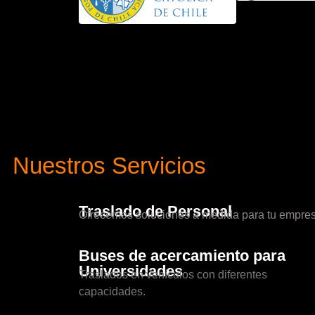
Nuestros Servicios
Traslado de Personal
Ofrecemos soluciones a medida para tu empres
Buses de acercamiento para
Universidades
Traslados en vehículos con diferentes
capacidades.