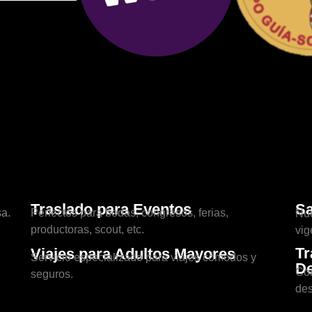
Traslado para Eventos
Sa
a.
Perfectos para bodas, congresos, ferias,
Nue
productoras, scout, etc.
vig
Tr
Viajes para Adultos Mayores
Servicio especializado para viajes cómodos y
De
Con
seguros.
des