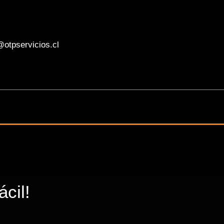
otpservicios.cl
cil!