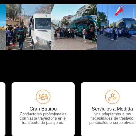
OTP Servicios
OTP Servicios
Gran Equipo
Servicios a Medida
Conductores profesionales
Nos adaptamos a tus
con vasta trayectoria en el
necesidades de traslado;
transporte de pasajeros.
personales o corporativas.