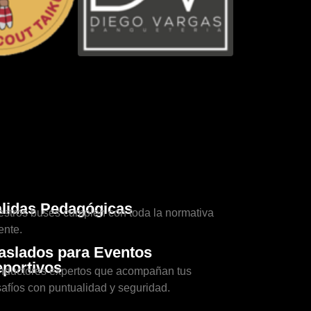
lidas Pedagógicas
stros buses cumplen con toda la normativa
ente.
aslados para Eventos
portivos
ductores expertos que acompañan tus
afíos con puntualidad y seguridad.