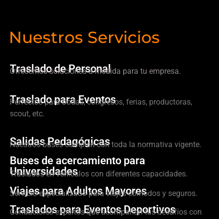
Nuestros Servicios
Traslado de Personal
Ofrecemos soluciones a medida para tu empresa.
Traslado para Eventos
Perfectos para bodas, congresos, ferias, productoras,
scout, etc.
Salidas Pedagógicas
Nuestros buses cumplen con toda la normativa vigente.
Buses de acercamiento para
Universidades
Traslados en vehículos con diferentes capacidades.
Viajes para Adultos Mayores
Servicio especializado para viajes cómodos y seguros.
Traslados para Eventos Deportivos
Conductores expertos que acompañan tus desafíos con