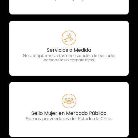
OTP Servicios
Servicios a Medida
Nos adaptamos a tus necesidades de traslado;
personales o corporativas.
OTP Servicios
Sello Mujer en Mercado Público
Somos proveedores del Estado de Chile.