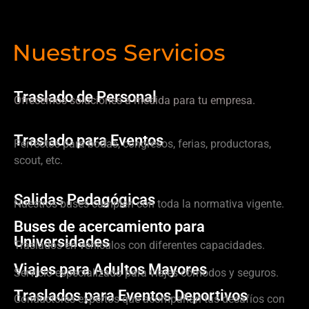
Nuestros Servicios
Traslado de Personal
Ofrecemos soluciones a medida para tu empresa.
Traslado para Eventos
Perfectos para bodas, congresos, ferias, productoras,
scout, etc.
Salidas Pedagógicas
Nuestros buses cumplen con toda la normativa vigente.
Buses de acercamiento para
Universidades
Traslados en vehículos con diferentes capacidades.
Viajes para Adultos Mayores
Servicio especializado para viajes cómodos y seguros.
Traslados para Eventos Deportivos
Conductores expertos que acompañan tus desafíos con