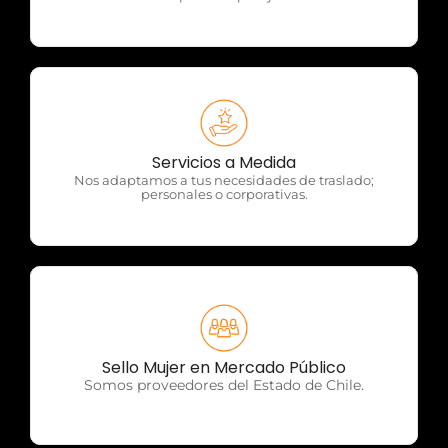
OTP Servicios
Servicios a Medida
Nos adaptamos a tus necesidades de traslado;
personales o corporativas.
OTP Servicios
Sello Mujer en Mercado Público
Somos proveedores del Estado de Chile.