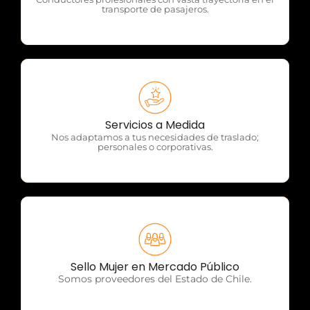
transporte de pasajeros.
OTP Servicios
Servicios a Medida
Nos adaptamos a tus necesidades de traslado;
personales o corporativas.
OTP Servicios
Sello Mujer en Mercado Público
Somos proveedores del Estado de Chile.