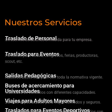
Nuestros Servicios
Traslado de Personal
Ofrecemos soluciones a medida para tu empresa.
Traslado para Eventos
Perfectos para bodas, congresos, ferias, productoras,
scout, etc.
Salidas Pedagógicas
Nuestros buses cumplen con toda la normativa vigente.
Buses de acercamiento para
Universidades
Traslados en vehículos con diferentes capacidades.
Viajes para Adultos Mayores
Servicio especializado para viajes cómodos y seguros.
Traslados para Eventos Deportivos
Conductores expertos que acompañan tus desafíos con