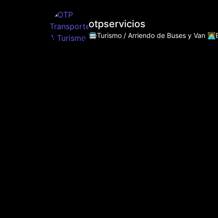
otpservicios
🚍Turismo / Arriendo de Buses y Van
👩‍