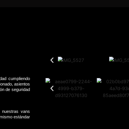
idad cumpliendo
ionado, asientos
rón de seguridad
, nuestras vans
l mismo estándar