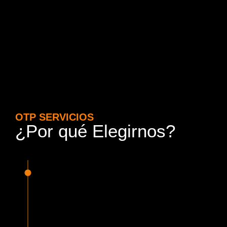
OTP SERVICIOS
¿Por qué Elegirnos?
15 Años de Experiencia y
Responsabilidad
Nuestra experiencia en el rubro nos avala. Contamos con
conductores altamente capacitados, respondemos de
manera rápida y eficiente, garantizando una experiencia de
viaje superior.