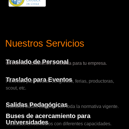
Nuestros Servicios
Traslado de Personal
Ofrecemos soluciones a medida para tu empresa.
Traslado para Eventos
Perfectos para bodas, congresos, ferias, productoras,
scout, etc.
Salidas Pedagógicas
Nuestros buses cumplen con toda la normativa vigente.
Buses de acercamiento para
Universidades
Traslados en vehículos con diferentes capacidades.