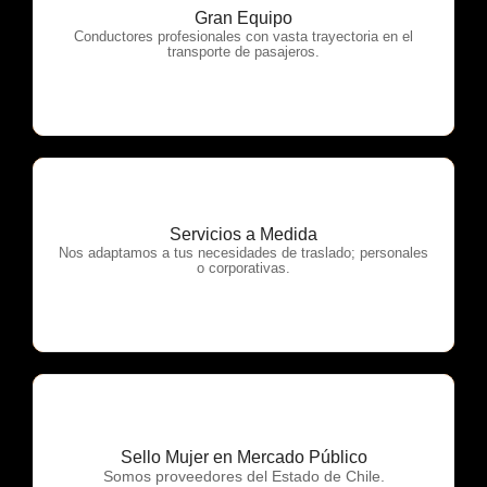
Gran Equipo
OTP Servicios
Conductores profesionales con vasta trayectoria en el
transporte de pasajeros.
Servicios a Medida
OTP Servicios
Nos adaptamos a tus necesidades de traslado; personales
o corporativas.
Sello Mujer en Mercado Público
OTP Servicios
Somos proveedores del Estado de Chile.