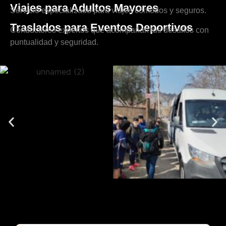
Viajes para Adultos Mayores
Servicio especializado para viajes cómodos y seguros.
Traslados para Eventos Deportivos
Conductores expertos que acompañan tus desafíos con
puntualidad y seguridad.