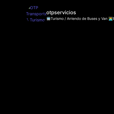
otpservicios
🚍Turismo / Arriendo de Buses y Van
👩‍