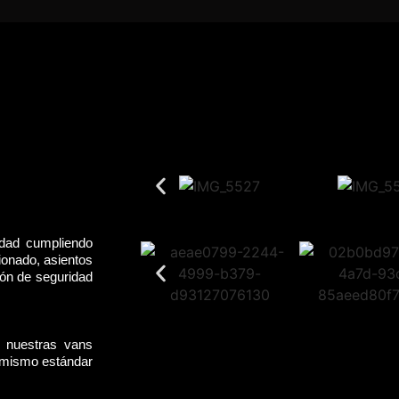
idad cumpliendo
ionado, asientos
rón de seguridad
, nuestras vans
l mismo estándar