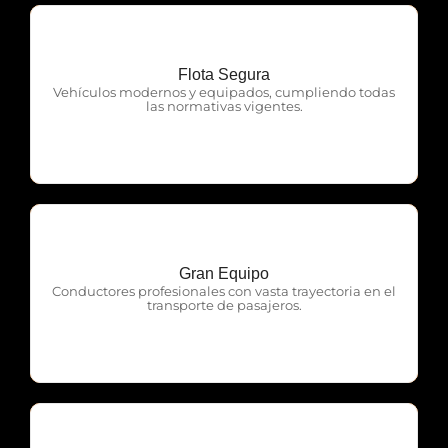
Flota Segura
OTP Servicios
Vehículos modernos y equipados, cumpliendo todas
las normativas vigentes.
Gran Equipo
OTP Servicios
Conductores profesionales con vasta trayectoria en el
transporte de pasajeros.