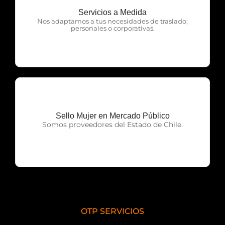
Servicios a Medida
OTP Servicios
Nos adaptamos a tus necesidades de traslado;
personales o corporativas.
Sello Mujer en Mercado Público
OTP Servicios
Somos proveedores del Estado de Chile.
OTP SERVICIOS