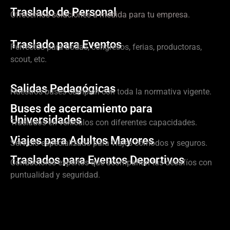
Traslado de Personal
Ofrecemos soluciones a medida para tu empresa.
Traslado para Eventos
Perfectos para bodas, congresos, ferias, productoras,
scout, etc.
Salidas Pedagógicas
Nuestros buses cumplen con toda la normativa vigente.
Buses de acercamiento para
Universidades
Traslados en vehículos con diferentes capacidades.
Viajes para Adultos Mayores
Servicio especializado para viajes cómodos y seguros.
Traslados para Eventos Deportivos
Conductores expertos que acompañan tus desafíos con
puntualidad y seguridad.