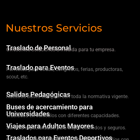
Nuestros Servicios
Traslado de Personal
Ofrecemos soluciones a medida para tu empresa.
Traslado para Eventos
Perfectos para bodas, congresos, ferias, productoras,
scout, etc.
Salidas Pedagógicas
Nuestros buses cumplen con toda la normativa vigente.
Buses de acercamiento para
Universidades
Traslados en vehículos con diferentes capacidades.
Viajes para Adultos Mayores
Servicio especializado para viajes cómodos y seguros.
Traslados para Eventos Deportivos
Conductores expertos que acompañan tus desafíos con