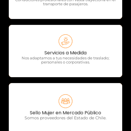
transporte de pasajeros.
OTP Servicios
Servicios a Medida
Nos adaptamos a tus necesidades de traslado;
personales o corporativas.
OTP Servicios
Sello Mujer en Mercado Público
Somos proveedores del Estado de Chile.