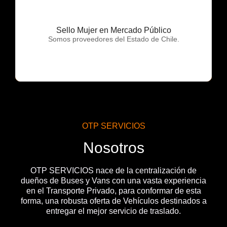
Sello Mujer en Mercado Público
OTP Servicios
Somos proveedores del Estado de Chile.
OTP SERVICIOS
Nosotros
OTP SERVICIOS nace de la centralización de
dueños de Buses y Vans con una vasta experiencia
en el Transporte Privado, para conformar de esta
forma, una robusta oferta de Vehículos destinados a
entregar el mejor servicio de traslado.