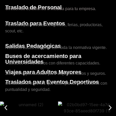
Traslado de Personal
Ofrecemos soluciones a medida para tu empresa.
Traslado para Eventos
Perfectos para bodas, congresos, ferias, productoras,
scout, etc.
Salidas Pedagógicas
Nuestros buses cumplen con toda la normativa vigente.
Buses de acercamiento para
Universidades
Traslados en vehículos con diferentes capacidades.
Viajes para Adultos Mayores
Servicio especializado para viajes cómodos y seguros.
Traslados para Eventos Deportivos
Conductores expertos que acompañan tus desafíos con
puntualidad y seguridad.