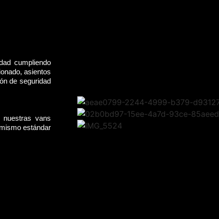
idad cumpliendo
ionado, asientos
rón de seguridad
, nuestras vans
l mismo estándar