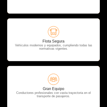
OTP Servicios
Flota Segura
Vehículos modernos y equipados, cumpliendo todas las
normativas vigentes.
OTP Servicios
Gran Equipo
Conductores profesionales con vasta trayectoria en el
transporte de pasajeros.