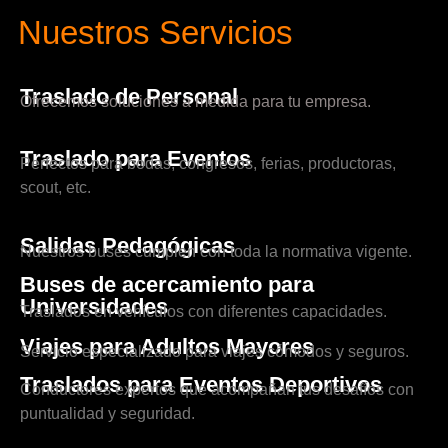
Nuestros Servicios
Traslado de Personal
Ofrecemos soluciones a medida para tu empresa.
Traslado para Eventos
Perfectos para bodas, congresos, ferias, productoras,
scout, etc.
Salidas Pedagógicas
Nuestros buses cumplen con toda la normativa vigente.
Buses de acercamiento para
Universidades
Traslados en vehículos con diferentes capacidades.
Viajes para Adultos Mayores
Servicio especializado para viajes cómodos y seguros.
Traslados para Eventos Deportivos
Conductores expertos que acompañan tus desafíos con
puntualidad y seguridad.