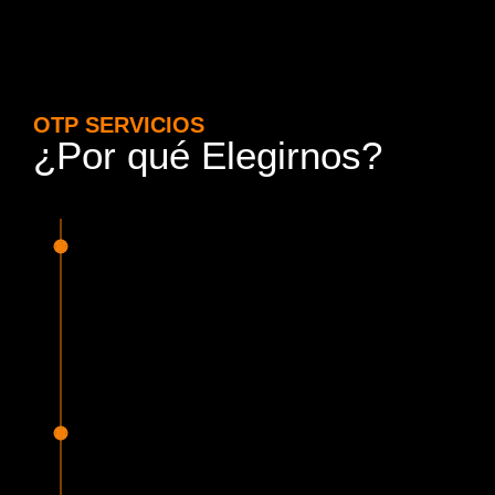
OTP SERVICIOS
¿Por qué Elegirnos?
15 Años de Experiencia y
Responsabilidad
Nuestra experiencia en el rubro nos avala. Contamos con
conductores altamente capacitados, respondemos de
manera rápida y eficiente, garantizando una experiencia de
viaje superior.
Proveedor Habilitado para Trabajar en
Mercado Público
Cumplimos con todas las normativas y una serie de
requisitos, según lo estipulado en la Ley 19.886, que nos