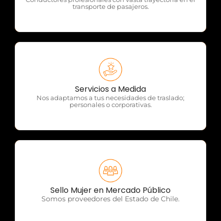
transporte de pasajeros.
OTP Servicios
Servicios a Medida
Nos adaptamos a tus necesidades de traslado;
personales o corporativas.
OTP Servicios
Sello Mujer en Mercado Público
Somos proveedores del Estado de Chile.