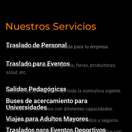
Nuestros Servicios
Traslado de Personal
Ofrecemos soluciones a medida para tu empresa.
Traslado para Eventos
Perfectos para bodas, congresos, ferias, productoras,
scout, etc.
Salidas Pedagógicas
Nuestros buses cumplen con toda la normativa vigente.
Buses de acercamiento para
Universidades
Traslados en vehículos con diferentes capacidades.
Viajes para Adultos Mayores
Servicio especializado para viajes cómodos y seguros.
Traslados para Eventos Deportivos
Conductores expertos que acompañan tus desafíos con