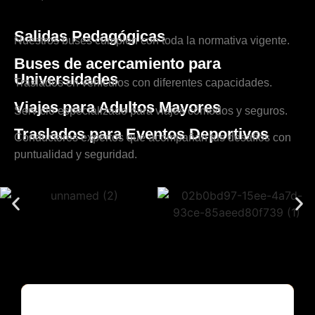
Salidas Pedagógicas
Nuestros buses cumplen con toda la normativa vigente.
Buses de acercamiento para
Universidades
Traslados en vehículos con diferentes capacidades.
Viajes para Adultos Mayores
Servicio especializado para viajes cómodos y seguros.
Traslados para Eventos Deportivos
Conductores expertos que acompañan tus desafíos con
puntualidad y seguridad.