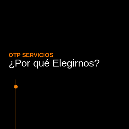
OTP SERVICIOS
¿Por qué Elegirnos?
15 Años de Experiencia y
Responsabilidad
Nuestra experiencia en el rubro nos avala. Contamos con
conductores altamente capacitados, respondemos de
manera rápida y eficiente, garantizando una experiencia de
viaje superior.
Proveedor Habilitado para Trabajar en