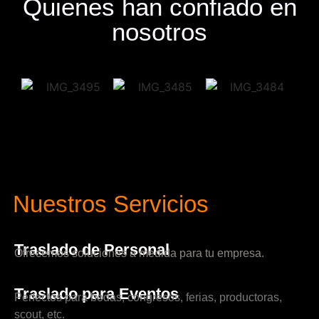
Quienes han confiado en
nosotros
Nuestros Servicios
Traslado de Personal
Ofrecemos soluciones a medida para tu empresa.
Traslado para Eventos
Perfectos para bodas, congresos, ferias, productoras,
scout, etc.