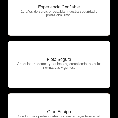
Experiencia Confiable
OTP Servicios
15 años de servicio respaldan nuestra seguridad y
profesionalismo.
Flota Segura
OTP Servicios
Vehículos modernos y equipados, cumpliendo todas las
normativas vigentes.
Gran Equipo
OTP Servicios
Conductores profesionales con vasta trayectoria en el