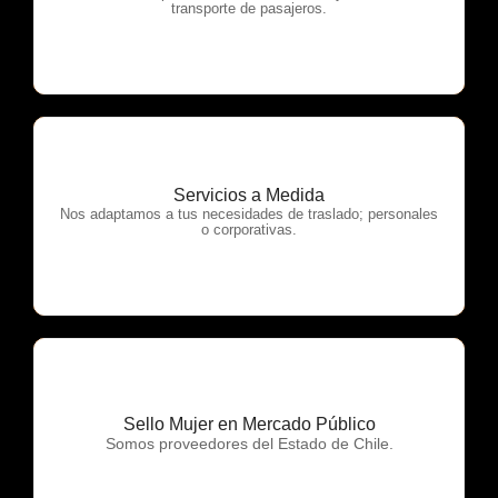
transporte de pasajeros.
Servicios a Medida
OTP Servicios
Nos adaptamos a tus necesidades de traslado; personales
o corporativas.
Sello Mujer en Mercado Público
OTP Servicios
Somos proveedores del Estado de Chile.